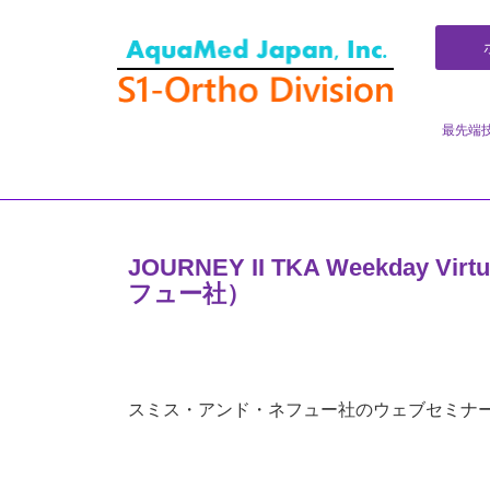
コ
ン
テ
ン
ツ
最先端
へ
ス
キ
ッ
プ
JOURNEY II TKA Weekday V
フュー社）
スミス・アンド・ネフュー社のウェブセミナ