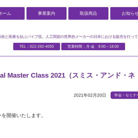
ホーム
事業案内
取扱商品
お知ら
技術と医療を結ぶパイプ役。
人工関節の世界的メーカーの日本における販売を行って
TEL：
022-292-4050
営業時間：月-金 9:00～18:00
irtual Master Class 2021（スミス・アンド・ネ
2021年02月20日
学会・セミナ
ーを開催いたします。