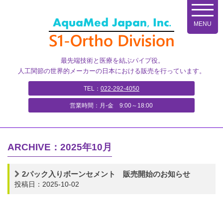
コ
ン
テ
ン
ツ
最先端技術と医療を結ぶパイプ役。
へ
人工関節の世界的メーカーの日本における販売を行っています。
ス
キ
TEL：
022-292-4050
ッ
営業時間：月-金 9:00～18:00
プ
ARCHIVE：2025年10月
2パック入りボーンセメント 販売開始のお知らせ
投稿日：2025-10-02