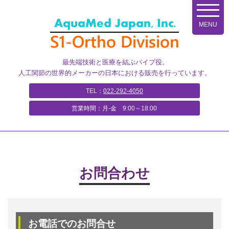
コ
ン
テ
ン
ツ
最先端技術と医療を結ぶパイプ役。
へ
人工関節の世界的メーカーの日本における販売を行っています。
ス
キ
TEL：
022-292-4050
ッ
営業時間：月-金 9:00～18:00
プ
お問合わせ
お電話でのお問合せ